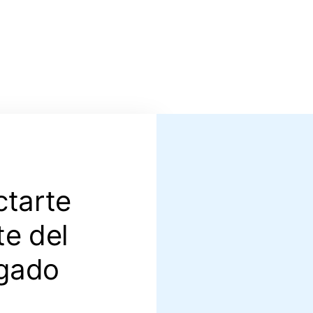
ctarte
te del
gado